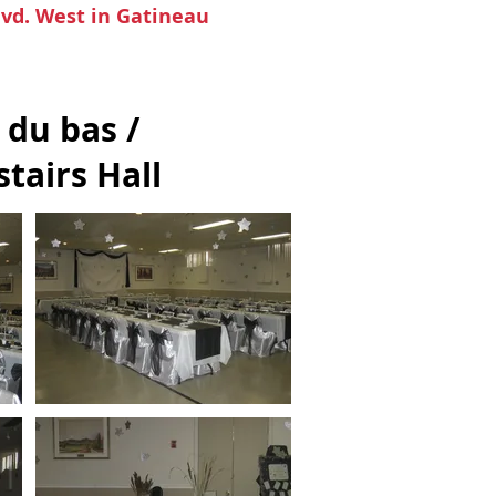
vd. West in Gatineau
 du bas /
tairs Hall