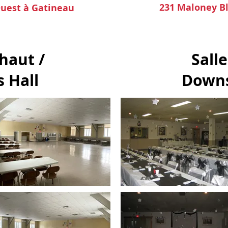
231 Maloney Bl
Ouest
à Gatineau
 haut /
Salle
s Hall
Downs