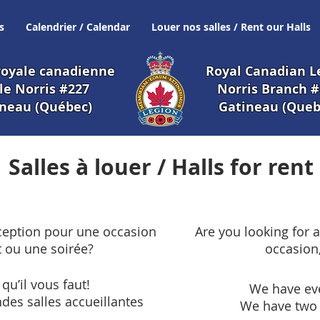
s
Calendrier / Calendar
Louer nos salles / Rent our Halls
royale canadienne
Royal Canadian L
ale Norris #227
Norris Branch 
neau (Québec)
Gatineau (Queb
Salles à louer / Halls for rent
ception
pour une occasion
Are you looking for a
t
ou une soirée?
occasion,
qu’il vous faut!
We have eve
andes
salles accueillantes
We have two l