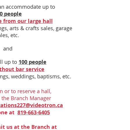
can accommodate up to
0 people
 from our large hall
gs, arts & crafts sales, garage
les, etc.
and
ll up to
100 people
thout bar service
ngs, weddings, baptisms, etc.
 or to reserve a hall,
t the Branch Manager
vations227@videotron.ca
one at
819-663-6405
it us at the Branch at