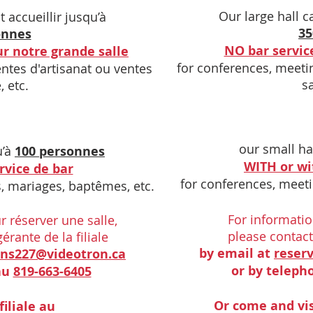
Our large hall 
t accueillir
jusqu’à
35
onnes
NO bar service
ur notre grande salle
for conferences, meetin
ntes d'artisanat ou ventes
sa
, etc.
o
ur
small ha
u’à
100 personnes
WITH or wi
rvice de bar
for conferences, meeti
, mariages, baptêmes, etc.
For information
 réserver une salle,
please contac
rante de la filiale
by
email at
reser
ons227@videotron.ca
or by
teleph
au
819-663-6405
Or come and vis
filiale au