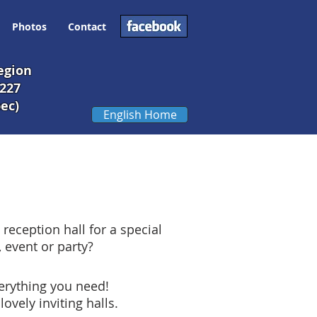
Photos
Contact
egion
#227
ec)
English Home
 reception hall for a special
 event or party?
rything you need!
ovely inviting halls.