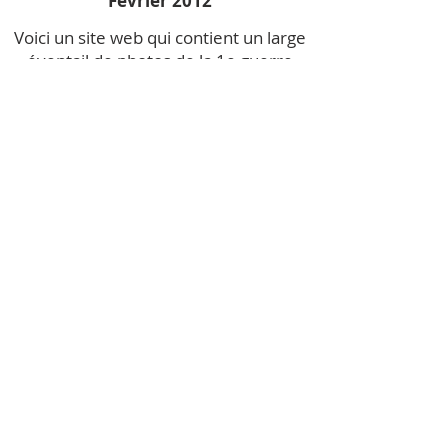
Février 2012
Voici un site web qui contient un large
éventail de photos de la 1e guerre
mondial
http://www.gwpda.org/photos/greatw
ar.htm
Janvier 2012
Thomas «Tommy» Ricketts VC (15 avril
1901 - Février 10, 1967) était un Terre-
neuvien et récipiendaire de la Croix de
Victoria, la récompense la plus
prestigieuse pour bravoure face à
l'ennemi qui peut être attribuée à des
forces britanniques et du
Commonwealth. Il est le récipiendaire
le plus jeune de l’armée dans un rôle